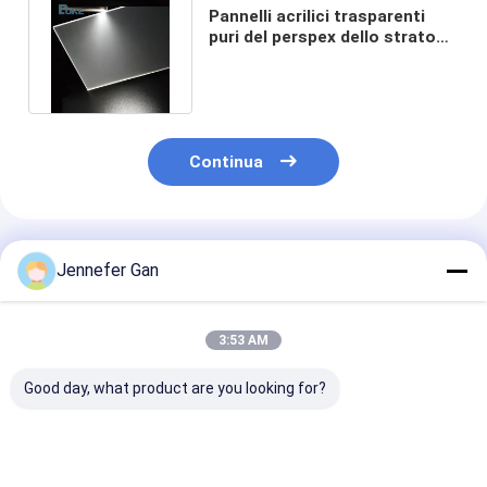
Pannelli acrilici trasparenti
puri del perspex dello strato
LED di 100% Mitsubishi LGP
Continua
Prodotti Raccomandati
Jennefer Gan
3:53 AM
Good day, what product are you looking for?
1.8 mm 2 mm 2,5 mm
Trasmissione
Straordinaria