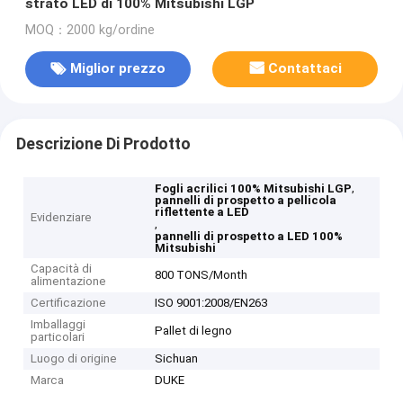
strato LED di 100% Mitsubishi LGP
MOQ：2000 kg/ordine
Miglior prezzo
Contattaci
Descrizione Di Prodotto
,
Fogli acrilici 100% Mitsubishi LGP
pannelli di prospetto a pellicola
riflettente a LED
Evidenziare
,
pannelli di prospetto a LED 100%
Mitsubishi
Capacità di
800 TONS/Month
alimentazione
Certificazione
ISO 9001:2008/EN263
Imballaggi
Pallet di legno
particolari
Luogo di origine
Sichuan
Marca
DUKE