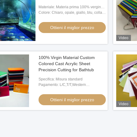
Materiale: Materia prima 100% vergine
Mitsubishi
Colore: Chiaro, opale, giallo, blu, colla,
rosso ecc. oltre 100 colori
Ottieni il miglior prezzo
Video
100% Virgin Material Custom
Colored Cast Acrylic Sheet
Precision Cutting for Bathtub
Specifica: Misura standard
Pagamento: L/C,T/T,Western
Union,MoneyGram,Paypal
Ottieni il miglior prezzo
Video