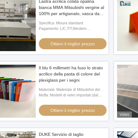
Lastra acrilica colata opalina
bianca MMA Mitsubishi vergine al
100% per artigianato, vasca da
bagno colorata, taglio di lastre di
Specifica: Misura standard
plastica
Pagamento: L/C,T/T,Western
Union,MoneyGram,Paypal
Ottieni il miglior prezzo
Il blu 6 millimetri ha fuso lo strato
acrilico della pasta di colore del
plexiglass per i segni
Materiale: Materiale di Mitsubihsi del
vergine di 100%
Moffa: Modelli di vetro importati (dal
vetro di Pilkington nel Regno Unito)
Ottieni il miglior prezzo
Video
DUKE Servizio di taglio