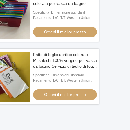
colorata per vasca da bagno,
taglio lastra di plastica
Specificità: Dimensione standard
Pagamento: L/C, T/T, Western Union,
MoneyGram, Paypal
Ottieni il miglior prezzo
Fatto di foglio acrilico colorato
Mitsubishi 100% vergine per vasca
da bagno Servizio di taglio di foglio
di plastica personalizzato
Specifiche: Dimensioni standard
Pagamento: L/C, T/T, Western Union,
MoneyGram, PayPal
Ottieni il miglior prezzo