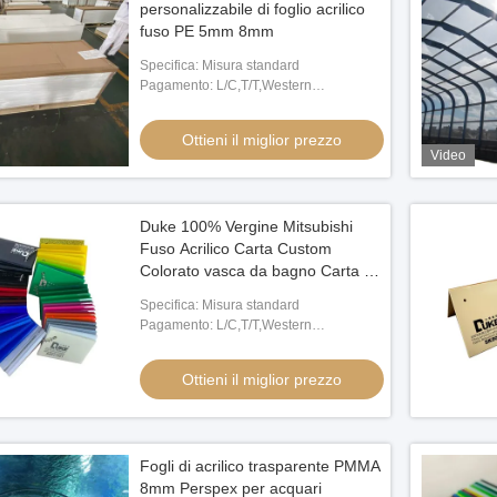
personalizzabile di foglio acrilico
fuso PE 5mm 8mm
Specifica: Misura standard
Pagamento: L/C,T/T,Western
Union,MoneyGram,Paypal
Ottieni il miglior prezzo
Video
Duke 100% Vergine Mitsubishi
Fuso Acrilico Carta Custom
Colorato vasca da bagno Carta di
plastica Prezzo competitivo 12mm
Specifica: Misura standard
5mm Taglio MMA
Pagamento: L/C,T/T,Western
Union,MoneyGram,Paypal
Ottieni il miglior prezzo
Fogli di acrilico trasparente PMMA
8mm Perspex per acquari