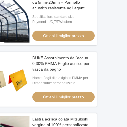
da 5mm-20mm – Pannello
acustico resistente agli agenti
atmosferici per barriera
Specification: standard size
antirumore
Payment: L/C,T/T,Western
Union,MoneyGram,Paypal
Ottieni il miglior prezzo
DUKE Assorbimento dell'acqua
0,30% PMMA Foglio acrilico per
vasca da bagno
Nome: Fogli di plexiglass PMMA per
vasca da bagno
Dimensione: personalizzato
Ottieni il miglior prezzo
Lastra acrilica colata Mitsubishi
vergine al 100% personalizzata