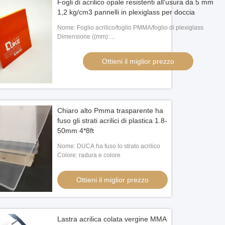
Fogli di acrilico opale resistenti all'usura da 5 mm
1,2 kg/cm3 pannelli in plexiglass per doccia
Nome: Foglio acrilico/foglio PMMA/foglio di plexiglass
Dimensione ((mm):
1220*2440,1220*1830,2050*3050,2000*3000/Customized
Ottieni il miglior prezzo
Chiaro alto Pmma trasparente ha
fuso gli strati acrilici di plastica 1.8-
50mm 4*8ft
Nome: DUCA ha fuso lo strato acrilico
Colore: radura e colore
Ottieni il miglior prezzo
Lastra acrilica colata vergine MMA