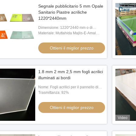
Segnale pubblicitario 5 mm Opale
Sanitario Piastre acriliche
1220*2440mm
Dimensione: 1220*2440 mm o di
qualsiasi dimensione
Materiale: Muttahida Majlis-E-Amal
vergine di 100% Mitsubishi
Ottieni il miglior prezzo
1.8 mm 2 mm 2,5 mm fogli acrilici
illuminati ai bordi
Nome: Fogli acrilici per il pannello di
guida della luce
Trasmittanza: 92%
Ottieni il miglior prezzo
Video