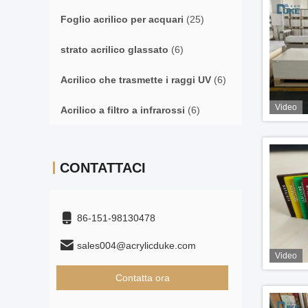
Foglio acrilico per acquari
(25)
strato acrilico glassato
(6)
Acrilico che trasmette i raggi UV
(6)
Video
Acrilico a filtro a infrarossi
(6)
CONTATTACI
86-151-98130478
sales004@acrylicduke.com
Video
Contatta ora