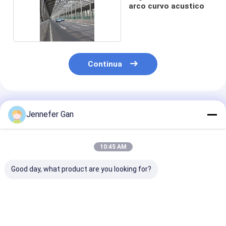
arco curvo acustico
Continua
Prodotti Raccomandati
Jennefer Gan
10:45 AM
Good day, what product are you looking for?
Fence
Lastra acrilica
Pannello di
insonorizzante UV
colata in materiale
recinzione di
4mm PMMA per
vergine al 100% 5mm
barriera acust