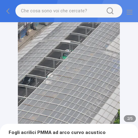
2
/
5
Fogli acrilici PMMA ad arco curvo acustico