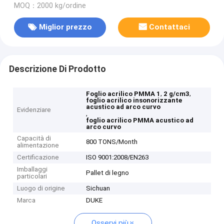
MOQ：2000 kg/ordine
Miglior prezzo
Contattaci
Descrizione Di Prodotto
,
,
Foglio acrilico PMMA 1
2 g/cm3
foglio acrilico insonorizzante
acustico ad arco curvo
Evidenziare
,
foglio acrilico PMMA acustico ad
arco curvo
Capacità di
800 TONS/Month
alimentazione
Certificazione
ISO 9001:2008/EN263
Imballaggi
Pallet di legno
particolari
Luogo di origine
Sichuan
Marca
DUKE
Osservi più