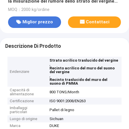
la misurazione del rumore dello strato del vergine
della strada principale 100%
MOQ：2000 kg/ordine
Miglior prezzo
Contattaci
Descrizione Di Prodotto
Strato acrilico traslucido del vergine
,
Recinto acrilico del muro del suono
Evidenziare
del vergine
,
Recinto traslucido del muro del
suono di PMMA
Capacità di
800 TONS/Month
alimentazione
Certificazione
ISO 9001:2008/EN263
Imballaggi
Pallet di legno
particolari
Luogo di origine
Sichuan
Marca
DUKE