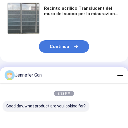
Recinto acrilico Translucent del
muro del suono per la misurazione
del rumore dello strato del vergine
della strada principale 100%
Continua
Prodotti Raccomandati
Jennefer Gan
2:32 PM
Good day, what product are you looking for?
Fence
Lastra acrilica
Pannello di