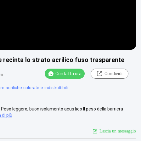
 recinta lo strato acrilico fuso trasparente
Contatta ora
Condividi
ni
re acriliche colorate e indistruttibili
 Peso leggero, buon isolamento acustico Il peso della barriera
 di più
Lascia un messaggio