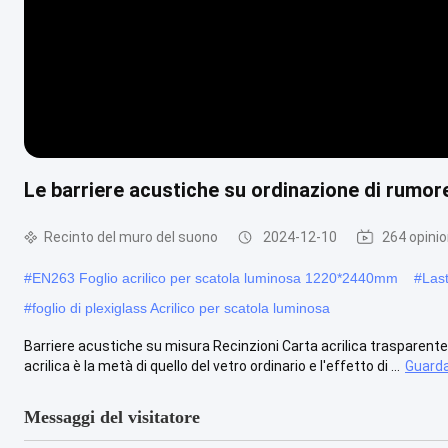
Le barriere acustiche su ordinazione di rumore
Recinto del muro del suono
2024-12-10
264 opinio
#
EN263 Foglio acrilico per scatola luminosa 1220*2440mm
#
Last
#
foglio di plexiglass Acrilico per scatola luminosa
Barriere acustiche su misura Recinzioni Carta acrilica trasparente
acrilica è la metà di quello del vetro ordinario e l'effetto di ...
Guarda
Messaggi del visitatore