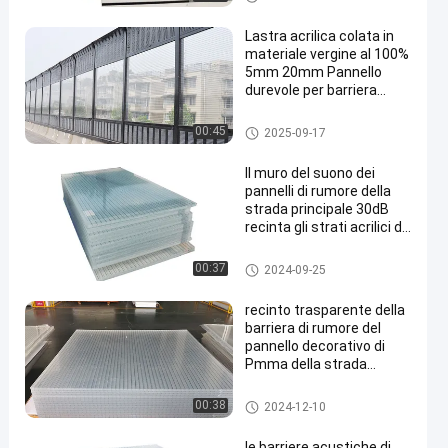
Lastra acrilica colata in
materiale vergine al 100%
5mm 20mm Pannello
durevole per barriera
acustica esterna
Recinto del muro del suono
00:45
2025-09-17
Il muro del suono dei
pannelli di rumore della
strada principale 30dB
recinta gli strati acrilici di
Transparent
Recinto del muro del suono
00:37
2024-09-25
recinto trasparente della
barriera di rumore del
pannello decorativo di
Pmma della strada
principale di 15mm
Recinto del muro del suono
00:38
2024-12-10
le barriere acustiche di