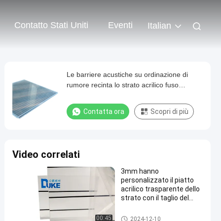
Contatto Stati Uniti
Eventi
Italian
Le barriere acustiche su ordinazione di
rumore recinta lo strato acrilico fuso
trasparente
Contatta ora
Scopri di più
Video correlati
3mm hanno
personalizzato il piatto
acrilico trasparente dello
strato con il taglio del
laser
Recinto del muro del suono
00:45
2024-12-10